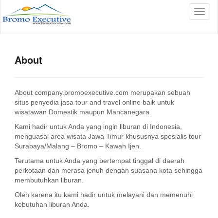
T
o
g
g
l
About
e
n
a
v
About company.bromoexecutive.com merupakan sebuah
i
situs penyedia jasa tour and travel online baik untuk
g
wisatawan Domestik maupun Mancanegara.
a
Kami hadir untuk Anda yang ingin liburan di Indonesia,
t
menguasai area wisata Jawa Timur khususnya spesialis tour
i
Surabaya/Malang – Bromo – Kawah Ijen.
o
n
Terutama untuk Anda yang bertempat tinggal di daerah
perkotaan dan merasa jenuh dengan suasana kota sehingga
membutuhkan liburan.
Oleh karena itu kami hadir untuk melayani dan memenuhi
kebutuhan liburan Anda.